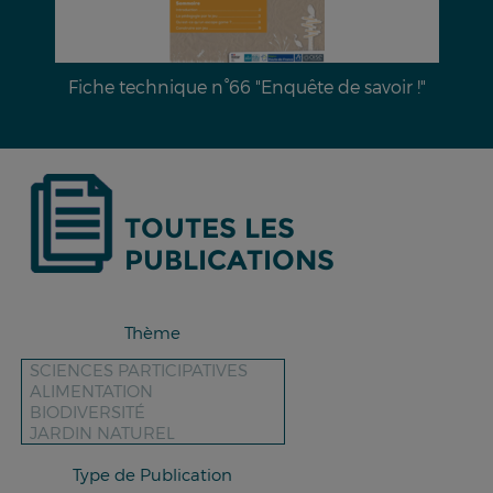
iche technique n°66 "Enquête de savoir !"
Dossier 
TOUTES LES
PUBLICATIONS
Thème
Type de Publication