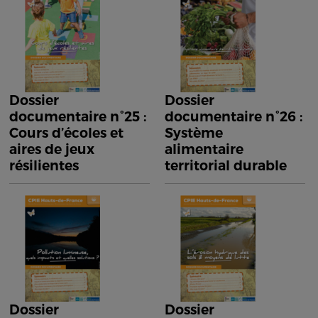
Dossier
Dossier
documentaire n°25 :
documentaire n°26 :
Cours d’écoles et
Système
aires de jeux
alimentaire
résilientes
territorial durable
Dossier
Dossier