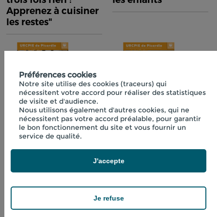
Apprenez à cuisiner
les restes"
Préférences cookies
Notre site utilise des cookies (traceurs) qui
nécessitent votre accord pour réaliser des statistiques
de visite et d'audience.
Nous utilisons également d'autres cookies, qui ne
nécessitent pas votre accord préalable, pour garantir
Fiche technique
Fiche technique
le bon fonctionnement du site et vous fournir un
n°40 "Initiation à la
n°41 "Boissons
service de qualité.
lactofermentation"
fraîches aux
plantes"
J'accepte
Je refuse