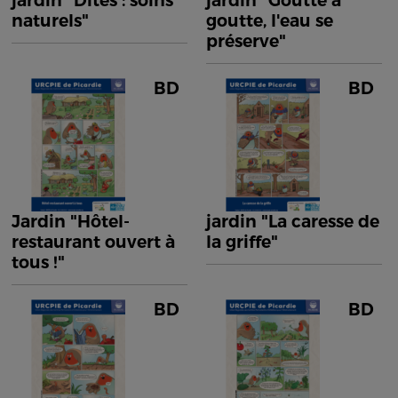
jardin "Dîtes : soins
jardin "Goutte à
naturels"
goutte, l'eau se
préserve"
BD
BD
Jardin "Hôtel-
jardin "La caresse de
restaurant ouvert à
la griffe"
tous !"
BD
BD