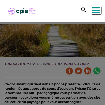
TOPO-GUIDE "SUR LES TRACES DES INONDATIONS"
Ce document qui tient dans la poche présente 6 circuits de
randonnée aux abords de cours d'eau dans l'Aisne, l'Oise et
la Somme. Cet outil pédagogique vous permet de
parcourir et explorer vous-même ces sentiers avec des clés
de lecture du paysage pour vous accompagner.