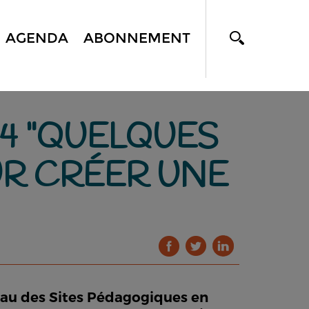
AGENDA
ABONNEMENT
14 "QUELQUES
R CRÉER UNE
seau des Sites Pédagogiques en