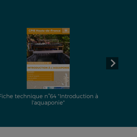
Fiche technique n°64 "Introduction à
Fiche
l'aquaponie"
l’emprei