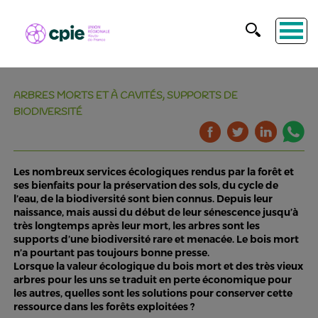
ARBRES MORTS ET À CAVITÉS, SUPPORTS DE
BIODIVERSITÉ
Les nombreux services écologiques rendus par la forêt et
ses bienfaits pour la préservation des sols, du cycle de
l’eau, de la biodiversité sont bien connus. Depuis leur
naissance, mais aussi du début de leur sénescence jusqu’à
très longtemps après leur mort, les arbres sont les
supports d’une biodiversité rare et menacée. Le bois mort
n’a pourtant pas toujours bonne presse.
Lorsque la valeur écologique du bois mort et des très vieux
arbres pour les uns se traduit en perte économique pour
les autres, quelles sont les solutions pour conserver cette
ressource dans les forêts exploitées ?