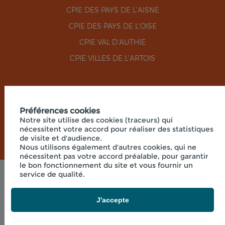
CPIE DES PAYS DE L'AISNE
CPIE DES PAYS DE L'OISE
CPIE VAL D'AUTHIE
CPIE VILLES DE L'ARTOIS
RÉSEAUX SOCIAUX
Préférences cookies
Notre site utilise des cookies (traceurs) qui
nécessitent votre accord pour réaliser des statistiques
de visite et d'audience.
Nous utilisons également d'autres cookies, qui ne
nécessitent pas votre accord préalable, pour garantir
le bon fonctionnement du site et vous fournir un
service de qualité.
Mentions légales
© 2026 - UNION RÉGIONALE DES CPIE HAUTS-DE-
FRANCE - SIÈGE SOCIAL 33 RUE DES VICTIMES DE
J'accepte
COMPORTET, 02000 MERLIEUX-ET-
FOUQUEROLLES FRANCE