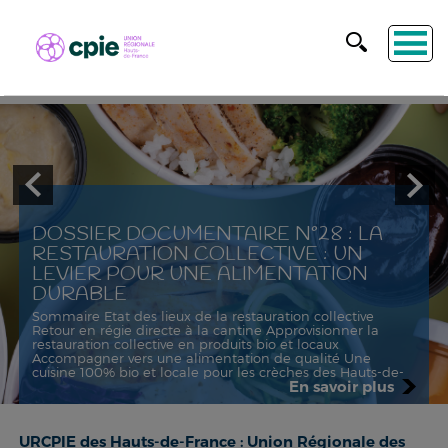
DOSSIER DOCUMENTAIRE N°28 : LA
RESTAURATION COLLECTIVE : UN
LEVIER POUR UNE ALIMENTATION
DURABLE
Sommaire Etat des lieux de la restauration collective
Retour en régie directe à la cantine Approvisionner la
restauration collective en produits bio et locaux
Accompagner vers une alimentation de qualité Une
cuisine 100% bio et locale pour les crèches des Hauts-de-
En savoir plus
France Nos coups de coeur !
URCPIE des Hauts-de-France : Union Régionale des