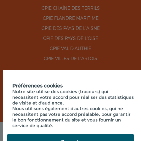
CPIE CHAÎNE DES TERRILS
CPIE FLANDRE MARITIME
CPIE DES PAYS DE L'AISNE
CPIE DES PAYS DE L'OISE
CPIE VAL D'AUTHIE
CPIE VILLES DE L'ARTOIS
RÉSEAUX SOCIAUX
Préférences cookies
Notre site utilise des cookies (traceurs) qui
nécessitent votre accord pour réaliser des statistiques
de visite et d'audience.
Nous utilisons également d'autres cookies, qui ne
nécessitent pas votre accord préalable, pour garantir
le bon fonctionnement du site et vous fournir un
service de qualité.
Mentions légales
© 2026 - UNION RÉGIONALE DES CPIE HAUTS-DE-