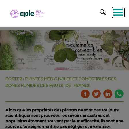
POSTER : PLANTES MÉDICINALES ET COMESTIBLES DES
ZONES HUMIDES DES HAUTS-DE-FRANCE
Alors que les propriétés des plantes ne sont pas toujours
scientifiquement prouvées, les savoirs ancestraux et
populaires étonnent souvent par leur efficacité. Ils sont une
source d'enseignement à e pas négliger et à valoriser.