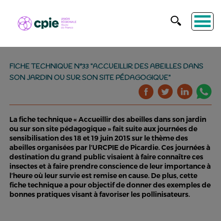
FICHE TECHNIQUE N°33 "ACCUEILLIR DES ABEILLES DANS
SON JARDIN OU SUR SON SITE PÉDAGOGIQUE"
La fiche technique « Accueillir des abeilles dans son jardin
ou sur son site pédagogique » fait suite aux journées de
sensibilisation des 18 et 19 juin 2015 sur le thème des
abeilles organisées par l’URCPIE de Picardie. Ces journées à
destination du grand public visaient à faire connaître ces
insectes et à faire prendre conscience de leur importance à
l’heure où leur survie est remise en cause. De plus, cette
fiche technique a pour objectif de donner des exemples de
bonnes pratiques visant à favoriser les pollinisateurs.