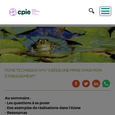
FICHE TECHNIQUE N°47 "CRÉER UNE MARE DANS MON
ÉTABLISSEMENT"
Au sommaire :
- Les questions à se poser
- Des exemples de réalisations dans l'Aisne
- Ressources