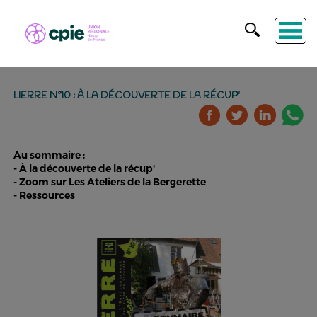
LIERRE N°10 : À LA DÉCOUVERTE DE LA RÉCUP'
Au sommaire :
- À la découverte de la récup'
- Zoom sur Les Ateliers de la Bergerette
- Ressources