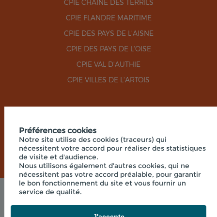
CPIE CHAÎNE DES TERRILS
CPIE FLANDRE MARITIME
CPIE DES PAYS DE L'AISNE
CPIE DES PAYS DE L'OISE
CPIE VAL D'AUTHIE
CPIE VILLES DE L'ARTOIS
RÉSEAUX SOCIAUX
Préférences cookies
Notre site utilise des cookies (traceurs) qui
nécessitent votre accord pour réaliser des statistiques
de visite et d'audience.
Nous utilisons également d'autres cookies, qui ne
nécessitent pas votre accord préalable, pour garantir
le bon fonctionnement du site et vous fournir un
service de qualité.
Mentions légales
© 2026 - UNION RÉGIONALE DES CPIE HAUTS-DE-
FRANCE - SIÈGE SOCIAL 33 RUE DES VICTIMES DE
J'accepte