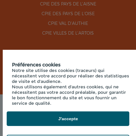
CPIE DES PAYS DE L'AISNE
CPIE DES PAYS DE L'OISE
CPIE VAL D'AUTHIE
CPIE VILLES DE L'ARTOIS
RÉSEAUX SOCIAUX
Préférences cookies
Notre site utilise des cookies (traceurs) qui
nécessitent votre accord pour réaliser des statistiques
de visite et d'audience.
Nous utilisons également d'autres cookies, qui ne
nécessitent pas votre accord préalable, pour garantir
le bon fonctionnement du site et vous fournir un
service de qualité.
Mentions légales
© 2026 - UNION RÉGIONALE DES CPIE HAUTS-DE-
FRANCE - SIÈGE SOCIAL 33 RUE DES VICTIMES DE
J'accepte
COMPORTET, 02000 MERLIEUX-ET-
FOUQUEROLLES FRANCE