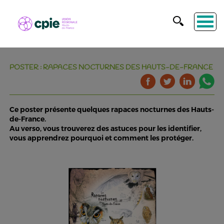
POSTER : RAPACES NOCTURNES DES HAUTS-DE-FRANCE
Ce poster présente quelques rapaces nocturnes des Hauts-
de-France.
Au verso, vous trouverez des astuces pour les identifier,
vous apprendrez pourquoi et comment les protéger.