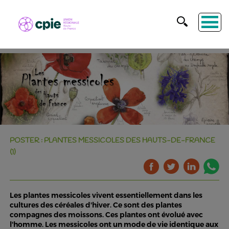
POSTER : PLANTES MESSICOLES DES HAUTS-DE-FRANCE
(1)
Les plantes messicoles vivent essentiellement dans les
cultures des céréales d'hiver. Ce sont des plantes
compagnes des moissons. Ces plantes ont évolué avec
l'homme. Les messicoles ont un mode de vie identique aux