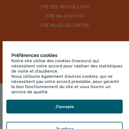
CPIE DES PAYS DE L'OISE
CPIE VAL D'AUTHIE
CPIE VILLES DE L'ARTOIS
RÉSEAUX SOCIAUX
Préférences cookies
Notre site utilise des cookies (traceurs) qui
nécessitent votre accord pour réaliser des statistiques
de visite et d'audience.
Nous utilisons également d'autres cookies, qui ne
nécessitent pas votre accord préalable, pour garantir
le bon fonctionnement du site et vous fournir un
service de qualité.
Mentions légales
© 2026 - UNION RÉGIONALE DES CPIE HAUTS-DE-
FRANCE - SIÈGE SOCIAL 33 RUE DES VICTIMES DE
J'accepte
COMPORTET, 02000 MERLIEUX-ET-
FOUQUEROLLES FRANCE
powered by PR-Rooms
Je refuse