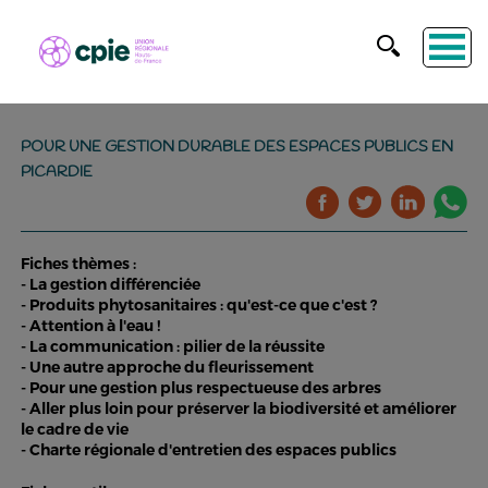
POUR UNE GESTION DURABLE DES ESPACES PUBLICS EN
PICARDIE
Fiches thèmes :
- La gestion différenciée
- Produits phytosanitaires : qu'est-ce que c'est ?
- Attention à l'eau !
- La communication : pilier de la réussite
- Une autre approche du fleurissement
- Pour une gestion plus respectueuse des arbres
- Aller plus loin pour préserver la biodiversité et améliorer
le cadre de vie
- Charte régionale d'entretien des espaces publics