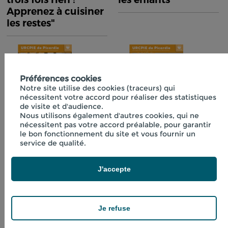
Apprenez à cuisiner
les restes"
Préférences cookies
Notre site utilise des cookies (traceurs) qui
nécessitent votre accord pour réaliser des statistiques
de visite et d'audience.
Nous utilisons également d'autres cookies, qui ne
nécessitent pas votre accord préalable, pour garantir
Fiche technique
Fiche technique
le bon fonctionnement du site et vous fournir un
n°40 "Initiation à la
n°41 "Boissons
service de qualité.
lactofermentation"
fraîches aux
plantes"
J'accepte
Je refuse