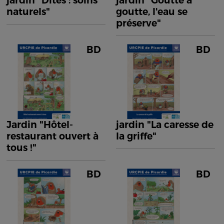
jardin "Dîtes : soins
jardin "Goutte à
naturels"
goutte, l'eau se
préserve"
BD
BD
Jardin "Hôtel-
jardin "La caresse de
restaurant ouvert à
la griffe"
tous !"
BD
BD