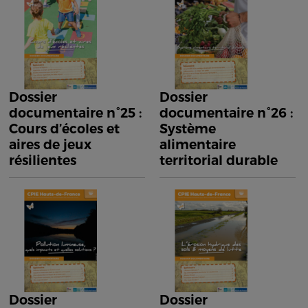
Dossier
Dossier
documentaire n°25 :
documentaire n°26 :
Cours d’écoles et
Système
aires de jeux
alimentaire
résilientes
territorial durable
Dossier
Dossier