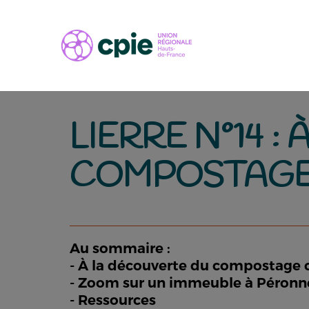
LIERRE N°14 
COMPOSTAGE
Au sommaire :
- À la découverte du compostage c
- Zoom sur un immeuble à Péronn
- Ressources