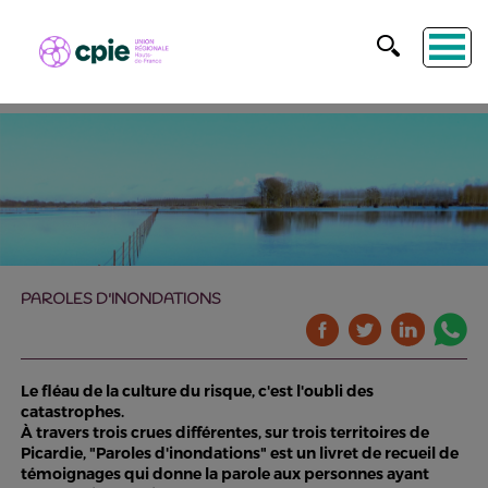
PAROLES D'INONDATIONS
Le fléau de la culture du risque, c'est l'oubli des
catastrophes.
À travers trois crues différentes, sur trois territoires de
Picardie, "Paroles d'inondations" est un livret de recueil de
témoignages qui donne la parole aux personnes ayant