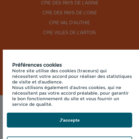
CPIE DES PAYS DE L'AISNE
CPIE DES PAYS DE L'OISE
CPIE VAL D'AUTHIE
CPIE VILLES DE L'ARTOIS
RÉSEAUX SOCIAUX
Préférences cookies
Notre site utilise des cookies (traceurs) qui
nécessitent votre accord pour réaliser des statistiques
de visite et d'audience.
Nous utilisons également d'autres cookies, qui ne
nécessitent pas votre accord préalable, pour garantir
le bon fonctionnement du site et vous fournir un
service de qualité.
Mentions légales
© 2026 - UNION RÉGIONALE DES CPIE HAUTS-DE-
FRANCE - SIÈGE SOCIAL 33 RUE DES VICTIMES DE
J'accepte
COMPORTET, 02000 MERLIEUX-ET-
FOUQUEROLLES FRANCE