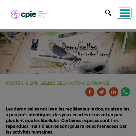
POSTER : DEMOISELLES DES HAUTS-DE-FRANCE
Les demoiselles ont les ailes repliées sur le dos, quatre ailes
à peu près identiques, des yeux écartés et un vol un peu
plus lent que les libellules. Certaines espèces sont très
répandues, mais d'autres sont plus rares et menacées par
les activités humaines.