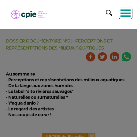
DOSSIER DOCUMENTAIRE N°03 : PERCEPTIONS ET
REPRÉSENTATIONS DES MILIEUX AQUATIQUES
Au sommaire
- Perceptions et représentations des milieux aquatiques
- De la fange aux zones humides
- Le label "site rivières sauvages"
- Naturelles ou surnaturelles ?
- Y'aqua danlo ?
- Le regard des artistes
- Nos coups de cœur !