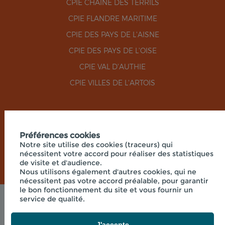
CPIE CHAÎNE DES TERRILS
CPIE FLANDRE MARITIME
CPIE DES PAYS DE L'AISNE
CPIE DES PAYS DE L'OISE
CPIE VAL D'AUTHIE
CPIE VILLES DE L'ARTOIS
RÉSEAUX SOCIAUX
Préférences cookies
Notre site utilise des cookies (traceurs) qui
nécessitent votre accord pour réaliser des statistiques
de visite et d'audience.
Nous utilisons également d'autres cookies, qui ne
nécessitent pas votre accord préalable, pour garantir
le bon fonctionnement du site et vous fournir un
service de qualité.
Mentions légales
© 2026 - UNION RÉGIONALE DES CPIE HAUTS-DE-
FRANCE - SIÈGE SOCIAL 33 RUE DES VICTIMES DE
J'accepte