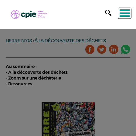
LIERRE N°08 : À LA DÉCOUVERTE DES DÉCHETS
Au sommaire :
- À la découverte des déchets
- Zoom sur une déchèterie
- Ressources