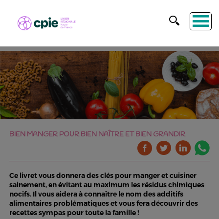
BIEN MANGER POUR BIEN NAÎTRE ET BIEN GRANDIR
Ce livret vous donnera des clés pour manger et cuisiner
sainement, en évitant au maximum les résidus chimiques
nocifs. Il vous aidera à connaître le nom des additifs
alimentaires problématiques et vous fera découvrir des
recettes sympas pour toute la famille !