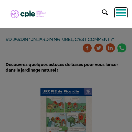
BD JARDIN "UN JARDIN NATUREL, C'EST COMMENT ?"
Découvrez quelques astuces de bases pour vous lancer
dans le jardinage naturel !