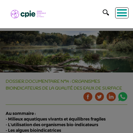
DOSSIER DOCUMENTAIRE N°14 : ORGANISMES
BIOINDICATEURS DE LA QUALITÉ DES EAUX DE SURFACE
Au sommaire :
- Milieux aquatiques vivants et équilibres fragiles
- L’utilisation des organismes bio-indicateurs
- Les algues bioindicatrices