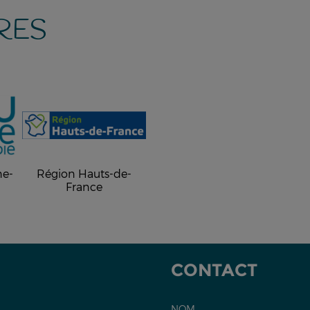
RES
ne-
Région Hauts-de-
France
CONTACT
NOM