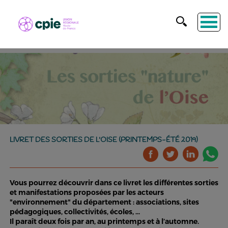
LIVRET DES SORTIES DE L'OISE (PRINTEMPS-ÉTÉ 2019)
Vous pourrez découvrir dans ce livret les différentes sorties
et manifestations proposées par les acteurs
"environnement" du département : associations, sites
pédagogiques, collectivités, écoles, ...
Il paraît deux fois par an, au printemps et à l’automne.