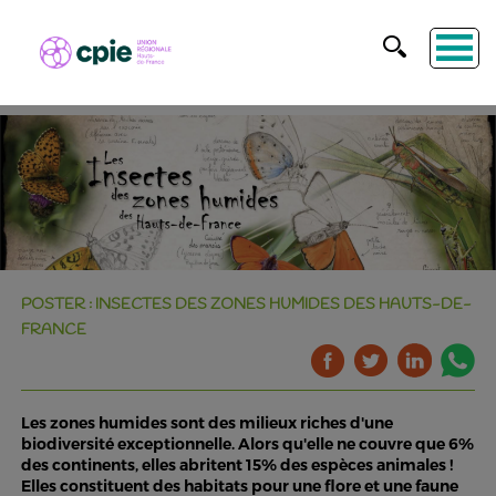
POSTER : INSECTES DES ZONES HUMIDES DES HAUTS-DE-
FRANCE
Les zones humides sont des milieux riches d'une
biodiversité exceptionnelle. Alors qu'elle ne couvre que 6%
des continents, elles abritent 15% des espèces animales !
Elles constituent des habitats pour une flore et une faune