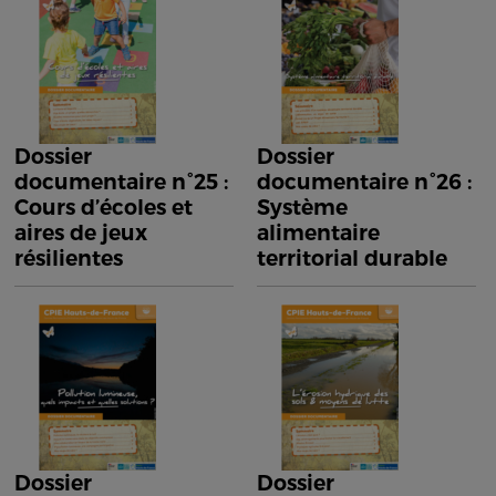
Dossier
Dossier
documentaire n°25 :
documentaire n°26 :
Cours d’écoles et
Système
aires de jeux
alimentaire
résilientes
territorial durable
Dossier
Dossier