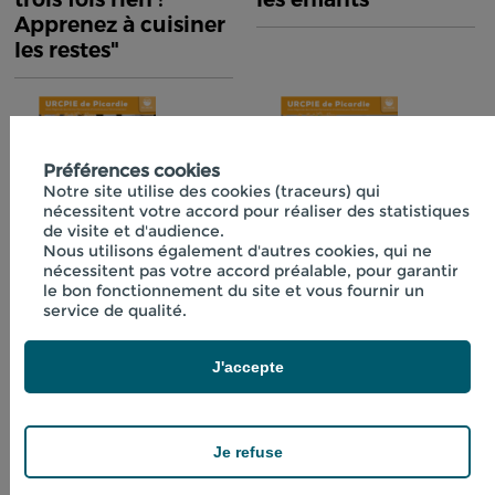
Apprenez à cuisiner
les restes"
Préférences cookies
Notre site utilise des cookies (traceurs) qui
nécessitent votre accord pour réaliser des statistiques
de visite et d'audience.
Nous utilisons également d'autres cookies, qui ne
nécessitent pas votre accord préalable, pour garantir
Fiche technique
Fiche technique
le bon fonctionnement du site et vous fournir un
n°40 "Initiation à la
n°41 "Boissons
service de qualité.
lactofermentation"
fraîches aux
plantes"
J'accepte
Je refuse