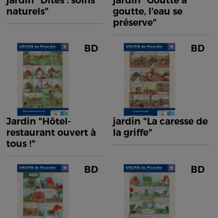
jardin "Dîtes : soins
jardin "Goutte à
naturels"
goutte, l'eau se
préserve"
BD
BD
Jardin "Hôtel-
jardin "La caresse de
restaurant ouvert à
la griffe"
tous !"
BD
BD