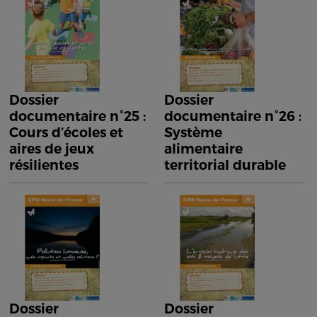
Dossier
Dossier
documentaire n°25 :
documentaire n°26 :
Cours d’écoles et
Système
aires de jeux
alimentaire
résilientes
territorial durable
Dossier
Dossier