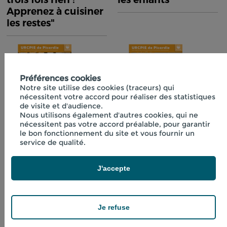
Apprenez à cuisiner
les restes"
Préférences cookies
Notre site utilise des cookies (traceurs) qui
nécessitent votre accord pour réaliser des statistiques
de visite et d'audience.
Nous utilisons également d'autres cookies, qui ne
nécessitent pas votre accord préalable, pour garantir
Fiche technique
Fiche technique
le bon fonctionnement du site et vous fournir un
n°40 "Initiation à la
n°41 "Boissons
service de qualité.
lactofermentation"
fraîches aux
plantes"
J'accepte
Je refuse