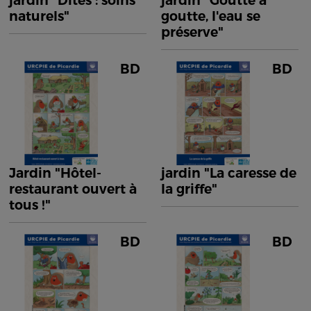
jardin "Dîtes : soins
jardin "Goutte à
naturels"
goutte, l'eau se
préserve"
BD
BD
Jardin "Hôtel-
jardin "La caresse de
restaurant ouvert à
la griffe"
tous !"
BD
BD