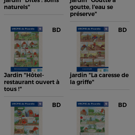
jardin "Dîtes : soins
jardin "Goutte à
naturels"
goutte, l'eau se
préserve"
BD
BD
Jardin "Hôtel-
jardin "La caresse de
restaurant ouvert à
la griffe"
tous !"
BD
BD