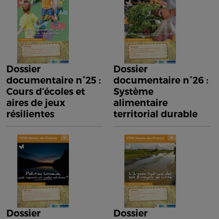
Dossier
Dossier
documentaire n°25 :
documentaire n°26 :
Cours d’écoles et
Système
aires de jeux
alimentaire
résilientes
territorial durable
Dossier
Dossier