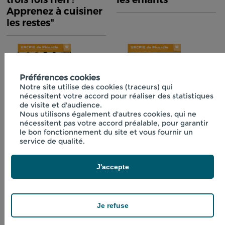
Apprenez à cuisiner
les restes"
Préférences cookies
Notre site utilise des cookies (traceurs) qui
nécessitent votre accord pour réaliser des statistiques
de visite et d'audience.
Nous utilisons également d'autres cookies, qui ne
nécessitent pas votre accord préalable, pour garantir
Fiche technique
Fiche technique
le bon fonctionnement du site et vous fournir un
n°40 "Initiation à la
n°41 "Boissons
service de qualité.
lactofermentation"
fraîches aux
plantes"
J'accepte
Je refuse