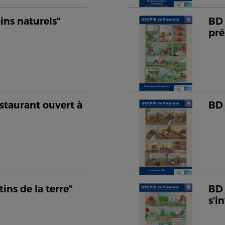
oins naturels"
BD 
pré
staurant ouvert à
BD 
tins de la terre"
BD 
s'i