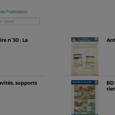
 de Publication
e n°30 : La
Ant
e
avités, supports
BD 
rie