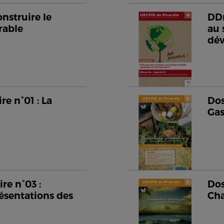
nstruire le
DDm
rable
au 
dé
e n°01 : La
Dos
Gas
re n°03 :
Dos
ésentations des
Cha