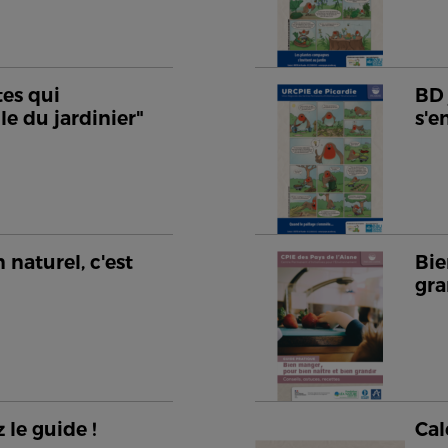
tes qui
BD 
le du jardinier"
s'
 naturel, c'est
Bie
gra
 le guide !
Cal