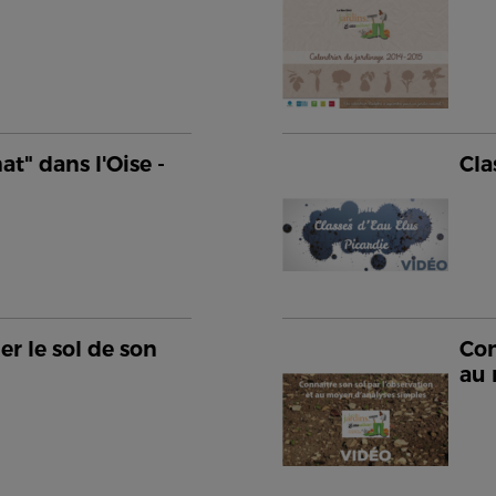
at" dans l'Oise -
Cla
er le sol de son
Con
au 