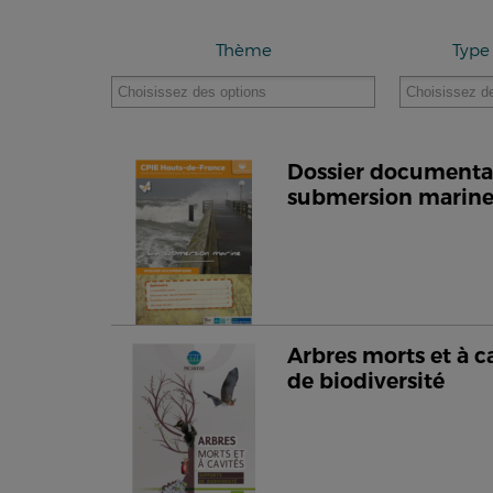
Thème
Type
Dossier documentair
submersion marin
Arbres morts et à c
de biodiversité