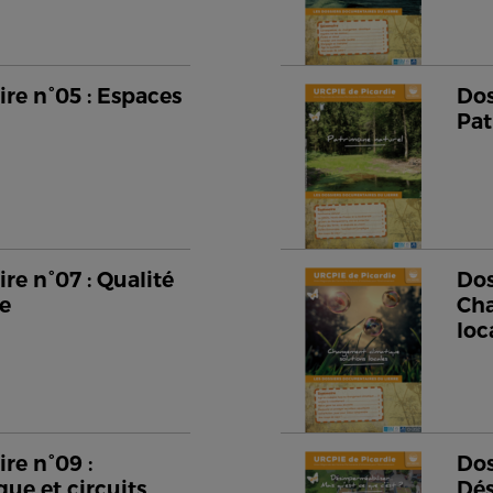
re n°05 : Espaces
Dos
Pat
re n°07 : Qualité
Dos
me
Cha
loc
re n°09 :
Dos
que et circuits
Dés