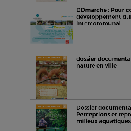
DDmarche : Pour co
développement du
intercommunal
dossier documentair
nature en ville
Dossier documentai
Perceptions et repr
milieux aquatiques