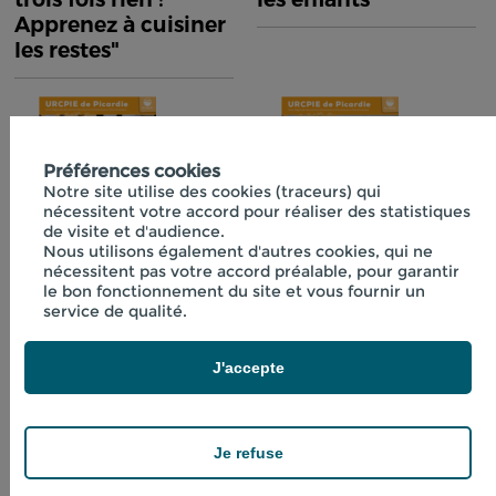
Apprenez à cuisiner
les restes"
Préférences cookies
Notre site utilise des cookies (traceurs) qui
nécessitent votre accord pour réaliser des statistiques
de visite et d'audience.
Nous utilisons également d'autres cookies, qui ne
nécessitent pas votre accord préalable, pour garantir
Fiche technique
Fiche technique
le bon fonctionnement du site et vous fournir un
n°40 "Initiation à la
n°41 "Boissons
service de qualité.
lactofermentation"
fraîches aux
plantes"
J'accepte
Je refuse