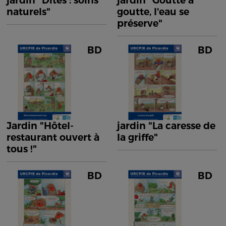
jardin "Dîtes : soins
jardin "Goutte à
naturels"
goutte, l'eau se
préserve"
BD
BD
Jardin "Hôtel-
jardin "La caresse de
restaurant ouvert à
la griffe"
tous !"
BD
BD