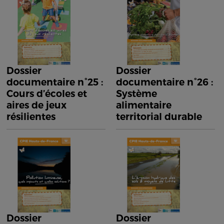
Dossier
Dossier
documentaire n°25 :
documentaire n°26 :
Cours d’écoles et
Système
aires de jeux
alimentaire
résilientes
territorial durable
Dossier
Dossier