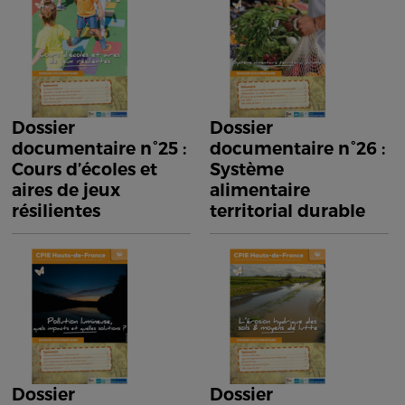
Dossier
Dossier
documentaire n°25 :
documentaire n°26 :
Cours d’écoles et
Système
aires de jeux
alimentaire
résilientes
territorial durable
Dossier
Dossier