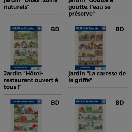
jardin "Dîtes : soins
jardin "Goutte à
naturels"
goutte, l'eau se
préserve"
BD
BD
Jardin "Hôtel-
jardin "La caresse de
restaurant ouvert à
la griffe"
tous !"
BD
BD