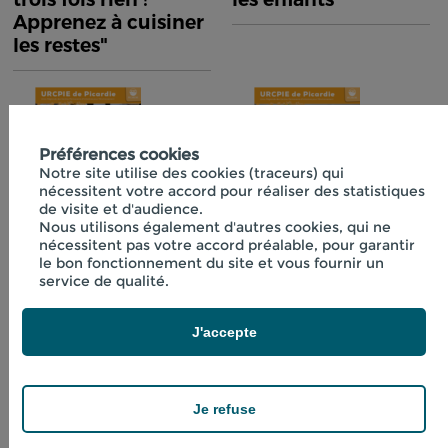
Apprenez à cuisiner
les restes"
Préférences cookies
Notre site utilise des cookies (traceurs) qui
nécessitent votre accord pour réaliser des statistiques
de visite et d'audience.
Nous utilisons également d'autres cookies, qui ne
nécessitent pas votre accord préalable, pour garantir
Fiche technique
Fiche technique
le bon fonctionnement du site et vous fournir un
n°40 "Initiation à la
n°41 "Boissons
service de qualité.
lactofermentation"
fraîches aux
plantes"
J'accepte
Je refuse