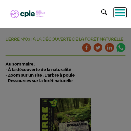
LIERRE N°03 : À LA DÉCOUVERTE DE LA FORÊT NATURELLE
Au sommaire :
- À la découverte de la naturalité
- Zoom sur un site : L'arbre à poule
- Ressources sur la forêt naturelle