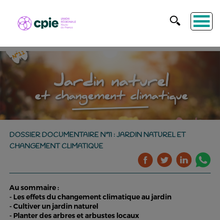
DOSSIER DOCUMENTAIRE N°11 : JARDIN NATUREL ET
CHANGEMENT CLIMATIQUE
Au sommaire :
- Les effets du changement climatique au jardin
- Cultiver un jardin naturel
- Planter des arbres et arbustes locaux