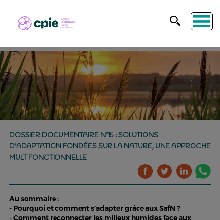
DOSSIER DOCUMENTAIRE N°15 : SOLUTIONS
D'ADAPTATION FONDÉES SUR LA NATURE, UNE APPROCHE
MULTIFONCTIONNELLE
Au sommaire :
- Pourquoi et comment s’adapter grâce aux SafN ?
- Comment reconnecter les milieux humides face aux