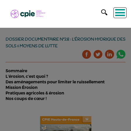
DOSSIER DOCUMENTAIRE N°28 : L’ÉROSION HYDRIQUE DES
SOLS & MOYENS DE LUTTE
Sommaire
L’érosion, c’est quoi ?
Des aménagements pour limiter le ruissellement
Mission Érosion
Pratiques agricoles & érosion
Nos coups de cœur !