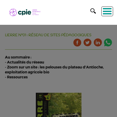
LIERRE N°01 : RÉSEAU DE SITES PÉDAGOGIQUES
Au sommaire :
- Actualités du réseau
- Zoom sur un site : les pelouses du plateau d'Antioche,
exploitation agricole bio
- Ressources