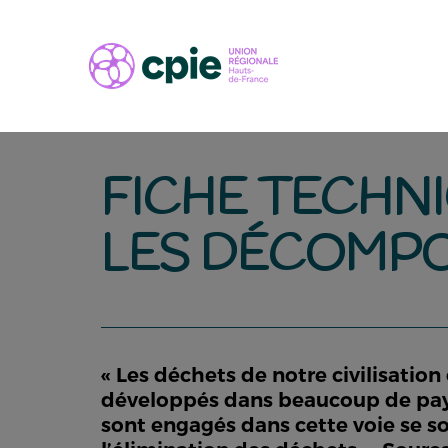
FICHE TECHNI
LES DÉCOMPO
« Les déchets de notre civilisatio
développés dans beaucoup de pays 
sont engagés dans cette voie se s