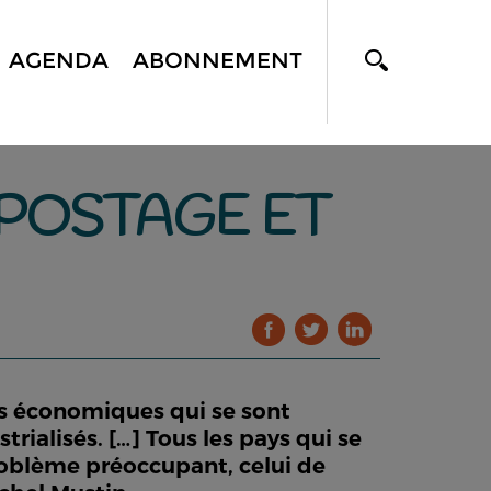
AGENDA
ABONNEMENT
MPOSTAGE ET
mes économiques qui se sont
alisés. […] Tous les pays qui se
roblème préoccupant, celui de