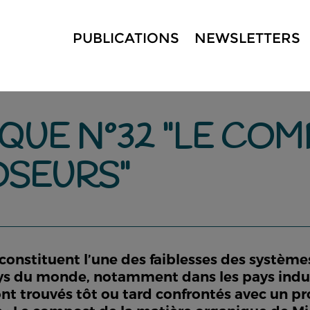
PUBLICATIONS
NEWSLETTERS
QUE N°32 "LE CO
SEURS"
n constituent l’une des faiblesses des systè
du monde, notamment dans les pays industri
ont trouvés tôt ou tard confrontés avec un p