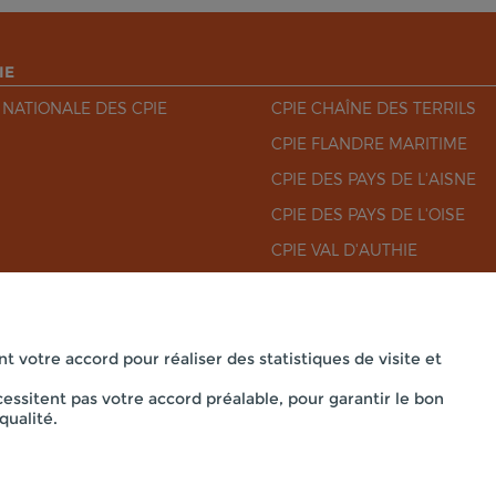
IE
 NATIONALE DES CPIE
CPIE CHAÎNE DES TERRILS
CPIE FLANDRE MARITIME
CPIE DES PAYS DE L'AISNE
CPIE DES PAYS DE L'OISE
CPIE VAL D'AUTHIE
CPIE VILLES DE L'ARTOIS
nt votre accord pour réaliser des statistiques de visite et
essitent pas votre accord préalable, pour garantir le bon
Mentions légales
qualité.
DE-FRANCE - SIÈGE SOCIAL 33 RUE DES VICTIMES DE COMPORT
powered by PR-Rooms