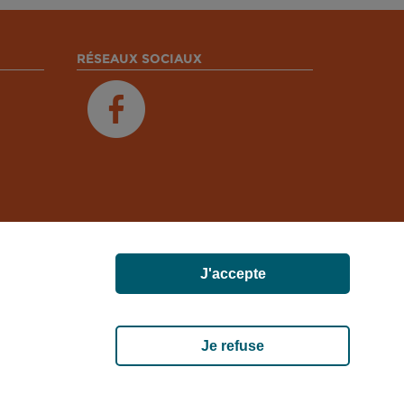
RÉSEAUX SOCIAUX
J'accepte
ET, 02000 MERLIEUX-ET-FOUQUEROLLES FRANCE
Je refuse