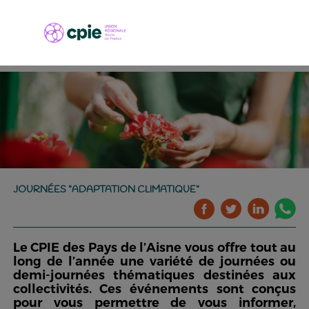
JOURNÉES "ADAPTATION CLIMATIQUE"
Le CPIE des Pays de l’Aisne vous offre tout au
long de l’année une variété de journées ou
demi-journées thématiques destinées aux
collectivités. Ces événements sont conçus
pour vous permettre de vous informer,