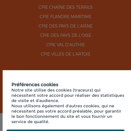
CPIE CHAÎNE DES TERRILS
CPIE FLANDRE MARITIME
CPIE DES PAYS DE L'AISNE
CPIE DES PAYS DE L'OISE
CPIE VAL D'AUTHIE
CPIE VILLES DE L'ARTOIS
RÉSEAUX SOCIAUX
Préférences cookies
Notre site utilise des cookies (traceurs) qui
nécessitent votre accord pour réaliser des statistiques
de visite et d'audience.
Nous utilisons également d'autres cookies, qui ne
nécessitent pas votre accord préalable, pour garantir
le bon fonctionnement du site et vous fournir un
service de qualité.
Mentions légales
© 2026 - UNION RÉGIONALE DES CPIE HAUTS-DE-