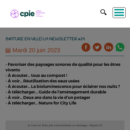
(NATURE EN VILLE) LA NEWSLETTER #29
Mardi 20 juin 2023
- Favoriser des paysages sonores de qualité pour les êtres
vivants
- À écouter... tous au compost !
- À voir... Réutilisation des eaux usées
- À écouter... La bioluminescence pour éclairer nos nuits ?
- À télécharger... Guide de l'aménagement durable
- À voir... Deux ans dans la vie d'un potager
- À télécharger... Nature for City Life
si vous ne lisez pas correctement ce message,
cliquez ici