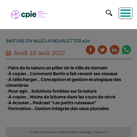
(NATURE EN VILLE) LA NEWSLETTER #24
Jeudi 18 août 2022
- Faire de la nature un pilier de la ville de demain
- À copier... Comment Berlin a fait revenir ses oiseaux
- À télécharger... Conception et gestion écologique des
cimetières
- Pour agir... Solutions fondées sur la nature
- À copier... Moins de bitume dans les cours de récré
- À écouter... Podcast "Les petits ruisseaux"
- Formation... Gestion intégrée des eaux pluviales
si vous ne lisez pas correctement ce message,
cliquez ici