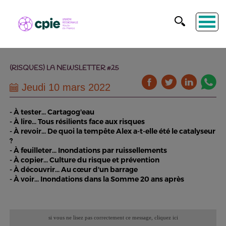
(RISQUES) LA NEWSLETTER #25
Jeudi 10 mars 2022
- À tester... Cartagog'eau
- À lire... Tous résilients face aux risques
- À revoir... De quoi la tempête Alex a-t-elle été le catalyseur
?
- À feuilleter... Inondations par ruissellements
- À copier... Culture du risque et prévention
- À découvrir... Au cœur d'un barrage
- À voir... Inondations dans la Somme 20 ans après
si vous ne lisez pas correctement ce message,
cliquez ici