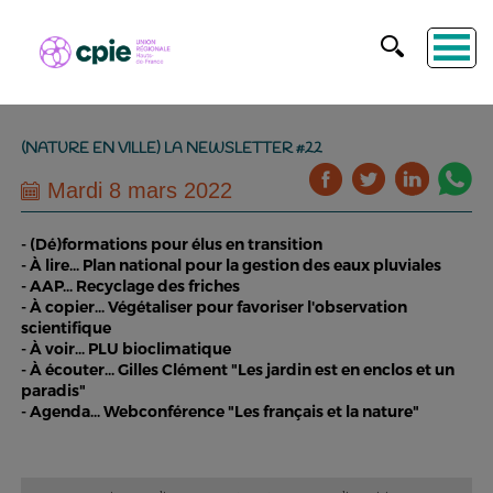
(NATURE EN VILLE) LA NEWSLETTER #22
Mardi 8 mars 2022
- (Dé)formations pour élus en transition
- À lire... Plan national pour la gestion des eaux pluviales
- AAP... Recyclage des friches
- À copier... Végétaliser pour favoriser l'observation
scientifique
- À voir... PLU bioclimatique
- À écouter... Gilles Clément "Les jardin est en enclos et un
paradis"
- Agenda... Webconférence "Les français et la nature"