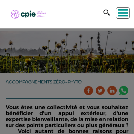
ACCOMPAGNEMENTS ZÉRO-PHYTO
Vous êtes une collectivité et vous souhaitez
bénéficier d'un appui extérieur, d'une
expertise bienveillante, de la mise en relation
sur des points particuliers ou plus généraux ?
Voici autant de bonnes raisons pour