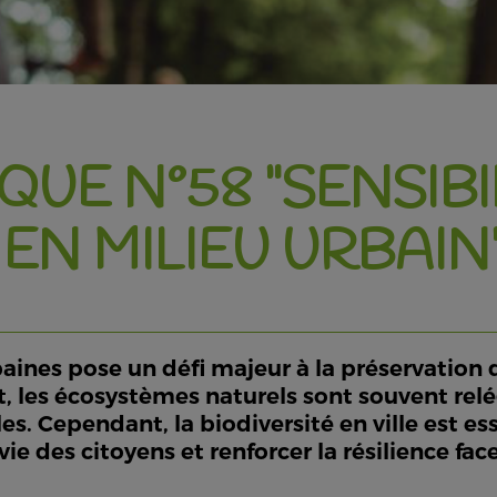
QUE N°58 "SENSIBI
 EN MILIEU URBAIN
aines pose un défi majeur à la préservation de
t, les écosystèmes naturels sont souvent rel
es. Cependant, la biodiversité en ville est es
 vie des citoyens et renforcer la résilience f