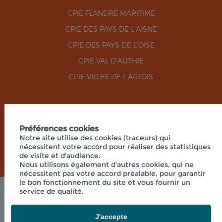
CPIE FLANDRE MARITIME
CPIE DES PAYS DE L'AISNE
CPIE DES PAYS DE L'OISE
CPIE VAL D'AUTHIE
CPIE VILLES DE L'ARTOIS
RÉSEAUX SOCIAUX
Préférences cookies
Notre site utilise des cookies (traceurs) qui
nécessitent votre accord pour réaliser des statistiques
de visite et d'audience.
Nous utilisons également d'autres cookies, qui ne
nécessitent pas votre accord préalable, pour garantir
le bon fonctionnement du site et vous fournir un
service de qualité.
Mentions légales
© 2026 - UNION RÉGIONALE DES CPIE HAUTS-DE-
FRANCE - SIÈGE SOCIAL 33 RUE DES VICTIMES DE
J'accepte