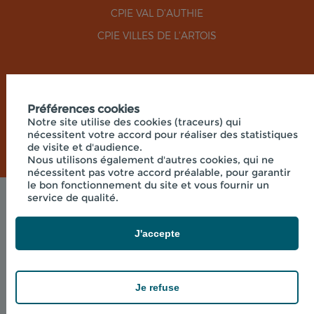
CPIE VAL D'AUTHIE
CPIE VILLES DE L'ARTOIS
RÉSEAUX SOCIAUX
Préférences cookies
Notre site utilise des cookies (traceurs) qui
nécessitent votre accord pour réaliser des statistiques
de visite et d'audience.
Nous utilisons également d'autres cookies, qui ne
nécessitent pas votre accord préalable, pour garantir
le bon fonctionnement du site et vous fournir un
service de qualité.
Mentions légales
© 2026 - UNION RÉGIONALE DES CPIE HAUTS-DE-
FRANCE - SIÈGE SOCIAL 33 RUE DES VICTIMES DE
J'accepte
COMPORTET, 02000 MERLIEUX-ET-
FOUQUEROLLES FRANCE
powered by PR-Rooms
Je refuse