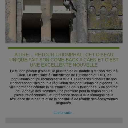
A LIRE… RETOUR TRIOMPHAL : CET OISEAU
UNIQUE FAIT SON COME-BACK A CAEN ET C’EST
UNE EXCELLENTE NOUVELLE
Le faucon pèlerin (l’oiseau le plus rapide du monde !) fait son retour à
Caen. En effet, suite à l’interdiction de l’utilisation du DDT, les
populations ont pu recoloniser la ville. Ces rapaces nicheurs de nos
clochers sont utiles pour la régulation des populations de pigeons. La
ville normande célèbre la naissance de deux fauconneaux au sommet
de l’Abbaye des Hommes, une première pour la région depuis
plusieurs décennies. Leur présence dans la ville témoigne de la
résilience de la nature et de la possibilité de rétablir des écosystèmes
dégradés.
Lire la suite...