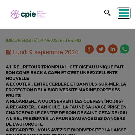
(BIODIVERSITÉ) LA NEWSLETTER #43
Lundi 9 septembre 2024
A LIRE… RETOUR TRIOMPHAL : CET OISEAU UNIQUE FAIT
SON COME-BACK A CAEN ET C’EST UNE EXCELLENTE
NOUVELLE
A ECOUTER… ENTRE CERBERE ET BANYULS-SUR-MER, LA
PROTECTION DE LA BIODIVERSITE MARINE PORTE SES
FRUITS
A REGARDER… À QUOI SERVENT LES GUEPES ? (NO 386)
A REGARDER… CANICULE : LA FAUNE SAUVAGE PRISE EN
CHARGE PAR LE CENTRE DE SOIN DE SAINT-CEZAIRE (06)
A LIRE… PRESERVER LA FAUNE SAUVAGE DES DANGERS
DE L’AUTOROUTE
A REGARDER... VOUS AVEZ DIT BIODIVERSITE ? LA LAISSE