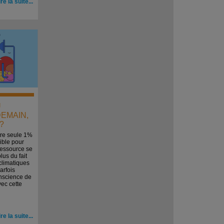
ire la suite...
U
DEMAIN,
?
ire seule 1%
ible pour
ressource se
lus du fait
limatiques
arfois
onscience de
ec cette
ire la suite...