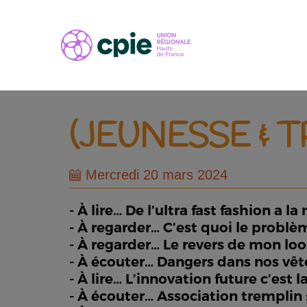
(JEUNESSE & 
Mercredi 20 mars 2024
- À lire… De l’ultra fast fashion a 
- À regarder… C’est quoi le problème
- À regarder… Le revers de mon lo
- À écouter… Dangers dans nos vêt
- À lire… L’innovation future c’est l
- À écouter… Association tremplin 