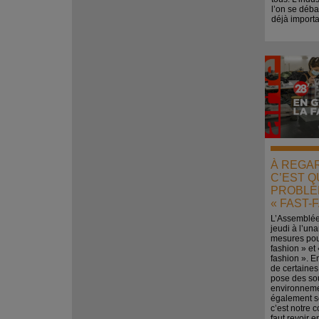
l’on se déba
déjà importa
À REGA
C’EST Q
PROBLÈ
« FAST-
L’Assemblée
jeudi à l’un
mesures pour 
fashion » et «
fashion ». E
de certaines 
pose des so
environnem
également so
c’est notre 
faut revoir 