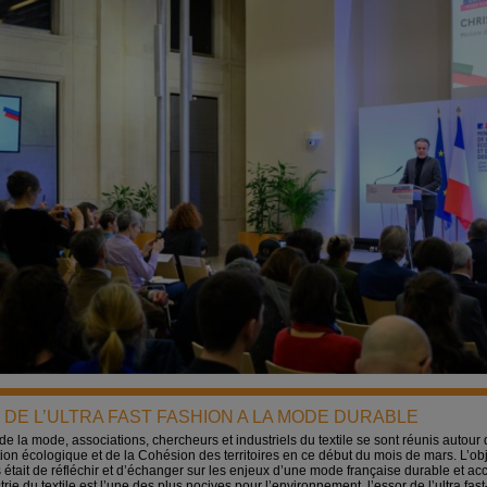
 DE L’ULTRA FAST FASHION A LA MODE DURABLE
de la mode, associations, chercheurs et industriels du textile se sont réunis autour 
tion écologique et de la Cohésion des territoires en ce début du mois de mars. L’ob
était de réfléchir et d’échanger sur les enjeux d’une mode française durable et ac
trie du textile est l’une des plus nocives pour l’environnement, l’essor de l’ultra fas