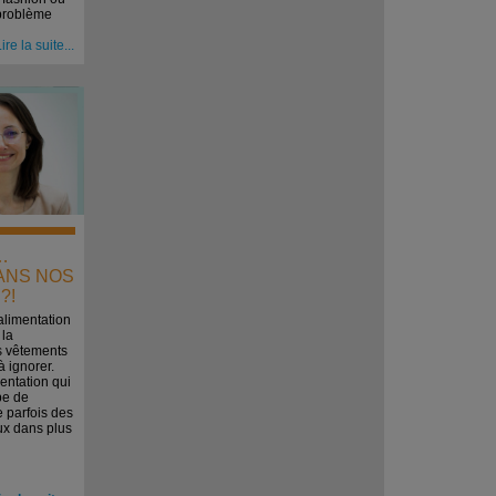
 problème
ire la suite...
…
ANS NOS
?!
alimentation
 la
s vêtements
à ignorer.
entation qui
ype de
e parfois des
x dans plus