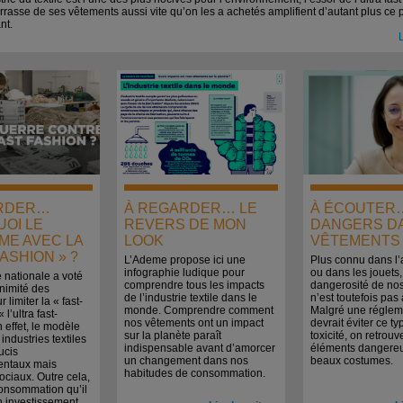
rrasse de ses vêtements aussi vite qu’on les a achetés amplifient d’autant plus ce
nt.
L
RDER…
À REGARDER… LE
À ÉCOUTER
UOI LE
REVERS DE MON
DANGERS D
ME AVEC LA
LOOK
VÊTEMENTS 
FASHION » ?
L’Ademe propose ici une
Plus connu dans l’
infographie ludique pour
ou dans les jouets,
 nationale a voté
comprendre tous les impacts
dangerosité de no
animité des
de l’industrie textile dans le
n’est toutefois pas 
limiter la « fast-
monde. Comprendre comment
Malgré une réglem
 l’ultra fast-
nos vêtements ont un impact
devrait éviter ce t
n effet, le modèle
sur la planète paraît
toxicité, on retrouv
industries textiles
indispensable avant d’amorcer
éléments dangereu
ucis
un changement dans nos
beaux costumes.
entaux mais
habitudes de consommation.
ciaux. Outre cela,
consommation qu’il
en investissement