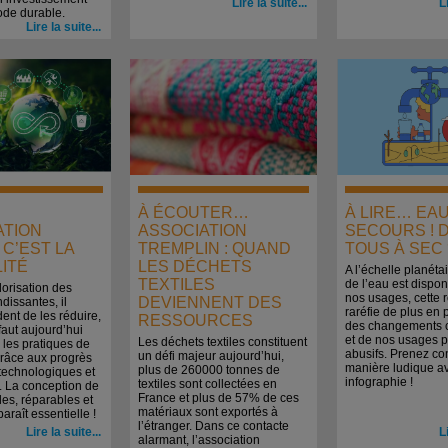
Lire la suite...
L
de durable.
Lire la suite...
À ÉCOUTER…
À LIRE… EA
ATION
ASSOCIATION
SECOURS ! 
C’EST LA
TREMPLIN : QUAND
TOUS À SEC 
ITÉ
LES DÉCHETS
A l’échelle planéta
TEXTILES
de l’eau est dispon
lorisation des
nos usages, cette 
DEVIENNENT DES
dissantes, il
raréfie de plus en p
dent de les réduire,
RESSOURCES
des changements c
 faut aujourd’hui
et de nos usages p
Les déchets textiles constituent
r les pratiques de
abusifs. Prenez c
un défi majeur aujourd’hui,
grâce aux progrès
manière ludique av
plus de 260000 tonnes de
technologiques et
infographie !
textiles sont collectées en
. La conception de
France et plus de 57% de ces
les, réparables et
matériaux sont exportés à
araît essentielle !
l’étranger. Dans ce contacte
Lire la suite...
L
alarmant, l’association