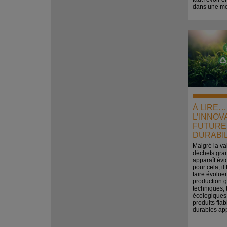
dans une mo
À LIRE…
L’INNOV
FUTURE 
DURABIL
Malgré la va
déchets gran
apparaît évi
pour cela, il
faire évolue
production 
techniques, 
écologiques
produits fiab
durables app