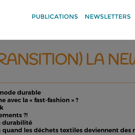
PUBLICATIONS
NEWSLETTERS
TRANSITION) LA N
la mode durable
 avec la « fast-fashion » ?
ok
ements ?!
a durabilité
: quand les déchets textiles deviennent des 