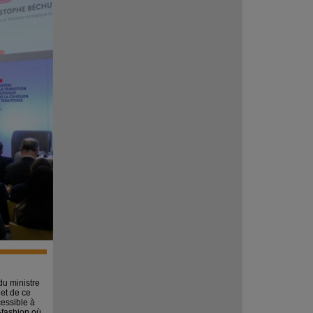
du ministre
jet de ce
cessible à
t-fashion où