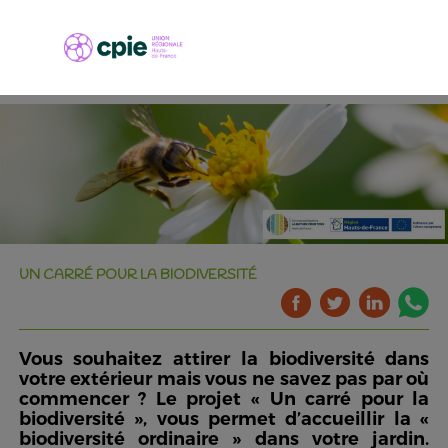
UN CARRÉ POUR LA BIODIVERSITÉ
Vous souhaitez attirer la biodiversité dans
votre extérieur mais vous ne savez pas par où
commencer ? Le projet « Un carré pour la
biodiversité », vous permet d’accueillir la «
biodiversité ordinaire » dans votre jardin.