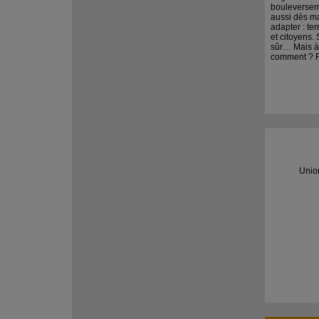
bouleversem
aussi dès m
adapter : ter
et citoyens. 
sûr… Mais à 
comment ? Fa
Unio