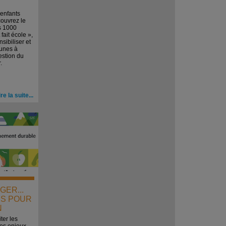
s enfants
couvrez le
s 1000
fait école »,
sibiliser et
eunes à
estion du
.
ire la suite...
GER...
S POUR
N
ter les