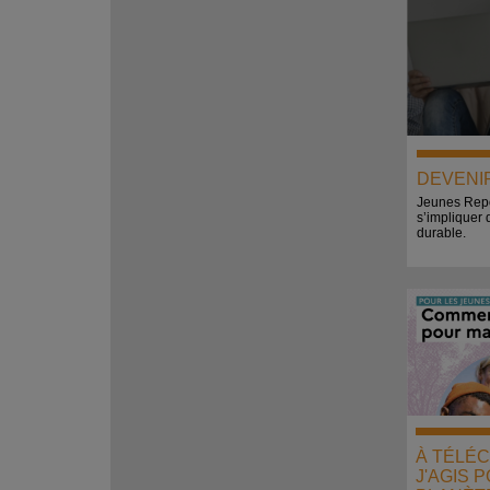
DEVENI
Jeunes Repo
s’impliquer 
durable.
À TÉLÉC
J'AGIS 