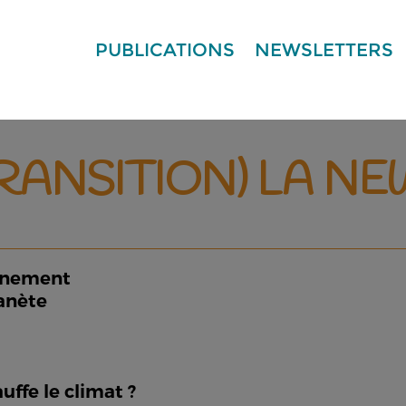
PUBLICATIONS
NEWSLETTERS
TRANSITION) LA N
onnement
lanète
uffe le climat ?