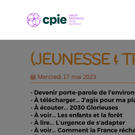
(JEUNESSE & 
Mercredi 17 mai 2023
- Devenir porte-parole de l'envir
- À télécharger... J'agis pour ma p
- À écouter... 2030 Glorieuses
- À voir... Les enfants et la forêt
- À lire... L’urgence de s'adapter
- À voir... Comment la France récha