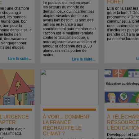
E
FORÊT
Le podcast qui met en avant
les acteurs du monde de
me : une chambre
Et si on laissait le
demain, ceux qui incarnent les
le shopping à
gérer la forêt ? Dé
utopies vivantes dont nous
act, les bonnes
programme « Dan
avons tant besoin. Ils sont des
u numérique, bon
communes, la forêt 
milliers en France à agir
é, bon pour la
une manière de sen
concrètement pour montrer que
nome dans la salle
d’inciter les plus j
l’action est le meilleur remède
ne lâche rien
prendre part à la g
contre le fatalisme et que, si
rt, des vacances
patrimoine forestier
nous agissons avec ambition et
 s'engager pour
amour, la décennie des 2030
ans ses études.
glorieuses est à portée de
mains.
Lire la suite...
L
Lire la suite...
. L'URGENCE
À VOIR... COMMENT
À TÉLÉCHAR
DAPTER
LA FRANCE
RESSOURCE
RÉCHAUFFE LE
L'ÉDUCATIO
 possible d’agir
CLIMAT ?
r les impacts
Développer et facili
ces