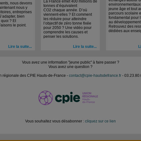
échanges autour d
La France émet 400 millions de
ents, nous devons
environnementaux 
tonnes d’équivalent
aintenant nous y
jeune âge et tout 
CO2 chaque année. D’où
ritoires, entreprises
parcours scolaire e
viennent-elles ? Et comment
S’adapter, bien
fondamental pour l
les réduire pour atteindre
quoi ? Et
au développement 
l’objectif de zéro tonne fixée
isons le point.
Retrouvez des res
pour 2050 ? Une vidéo pour
dédiées aux ensei
comprendre les causes et
penser les solutions.
Lire la suite...
Lire la suite...
L
Vous avez une information "jeune public" à faire passer ?
Vous avez une question ?
n régionale des CPIE Hauts-de-France -
contact@cpie-hautsdefrance.fr
- 03.23.80.
Vous souhaitez vous désabonner :
cliquez sur ce lien