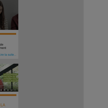
 de
ement
ire la suite...
 LA