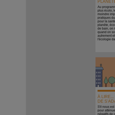
PLANÈT
Au program
plus écolo, 
moindre imp
pratiques d
pour la sant
planète, éco
de bain, on 
quand on so
autrement et
l'écologie d
À LIRE..
DE S'A
S'il nous est
pour atténue
négatifs de 