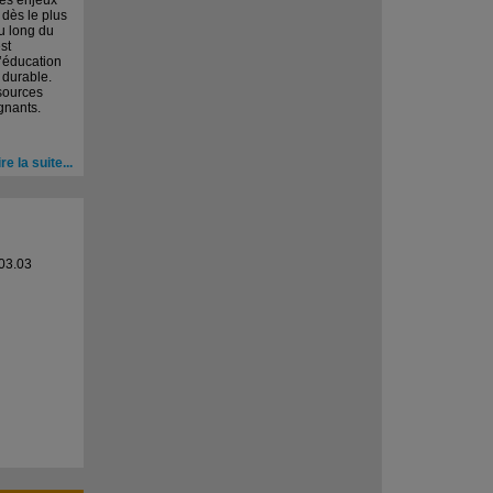
es enjeux
dès le plus
au long du
st
’éducation
durable.
sources
gnants.
ire la suite...
03.03